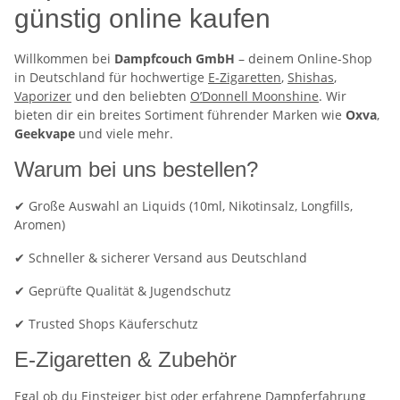
günstig online kaufen
Willkommen bei
Dampfcouch GmbH
– deinem Online-Shop
in Deutschland für hochwertige
E-Zigaretten
,
Shishas
,
Vaporizer
und den beliebten
O’Donnell Moonshine
. Wir
bieten dir ein breites Sortiment führender Marken wie
Oxva
,
Geekvape
und viele mehr.
Warum bei uns bestellen?
✔ Große Auswahl an Liquids (10ml, Nikotinsalz, Longfills,
Aromen)
✔ Schneller & sicherer Versand aus Deutschland
✔ Geprüfte Qualität & Jugendschutz
✔ Trusted Shops Käuferschutz
E-Zigaretten & Zubehör
Egal ob du Einsteiger bist oder erfahrene Dampferfahrung